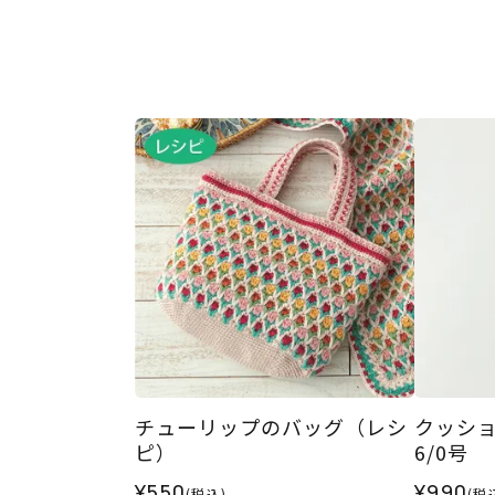
チューリップのバッグ（レシ
クッショ
ピ）
6/0号
¥550
¥990
(税込)
(税