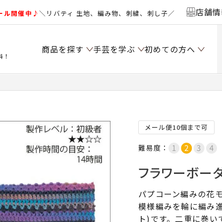
店舗情
ール開催中♪
＼リバティ 生地、編み物、刺繍、刺し子／
商品を探す
手芸を学ぶ
初めての方へ
料！
）
メール便10個まで可
難易度：
フラワーボーダ
パプコーン編みの花
模様編みを輪に編み
ト)です。二重に巻い