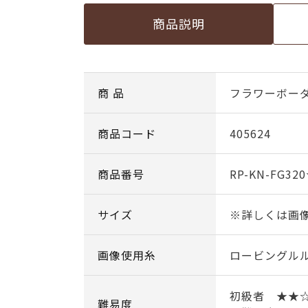
商品説明
商 品
フラワーボー
商品コード
405624
商品番号
RP-KN-FG32
サイズ
※詳しくは画
画像使用糸
ロービングル
初級者 ★
難易度