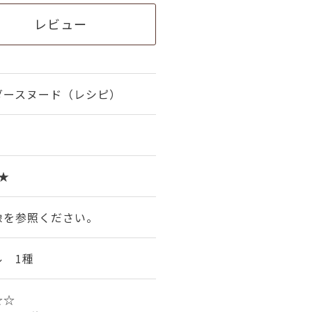
レビュー
ダースヌード（レシピ）
0★
像を参照ください。
ル 1種
★☆☆