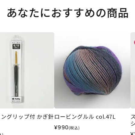
あなたにおすすめの商品
ングリップ付 かぎ針
ロービングルル col.47L
¥990
(税込)
¥
込)