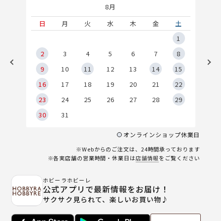
8月
土
日
月
火
水
木
金
土
5
1
2
2
3
4
5
6
7
8
9
9
10
11
12
13
14
15
6
16
17
18
19
20
21
22
23
24
25
26
27
28
29
30
31
オンラインショップ休業日
※Webからのご注文は、24時間承っております
※各実店舗の営業時間・休業日は
店舗情報
をご覧ください
ホビーラホビーレ
公式アプリで最新情報をお届け！
サクサク見られて、楽しいお買い物♪