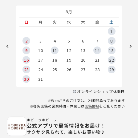
8月
土
日
月
火
水
木
金
土
5
1
2
2
3
4
5
6
7
8
9
9
10
11
12
13
14
15
6
16
17
18
19
20
21
22
23
24
25
26
27
28
29
30
31
オンラインショップ休業日
※Webからのご注文は、24時間承っております
※各実店舗の営業時間・休業日は
店舗情報
をご覧ください
ホビーラホビーレ
公式アプリで最新情報をお届け！
サクサク見られて、楽しいお買い物♪