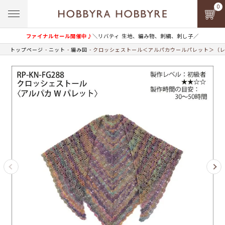
0
ファイナルセール開催中♪
＼リバティ 生地、編み物、刺繍、刺し子／
トップページ
ニット
編み図
クロッシェストール＜アルパカウールパレット＞（