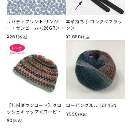
リバティプリント ザンジ
本革持ち手 ロング＜ブラッ
ー・サンビーム＜26GR＞生
ク＞
地 （ホビーラホビーレオリ
¥261
¥1,650
(税込)
(税込)
ジナル）2025SS
【無料ダウンロード】クロ
ロービングルル col.46N
ッシェキャップ＜ロービン
¥990
(税込)
グルル＞（レシピ）
¥0
(税込)