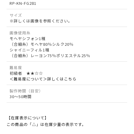
RP-KN-FG281
サイズ
※詳しくは画像を参照ください。
画像使用糸
モヘヤシフォン1種
（合細糸）モヘヤ80％シルク20％
シャイニーフィル1種
（合細糸）レーヨン75％ポリエステル25％
難易度
初級者 ★★☆☆
＜難易度について＞詳しくはこちら
製作時間（目安）
30～50時間
【在庫表示について】
この商品の「△」は在庫少量の表示です。