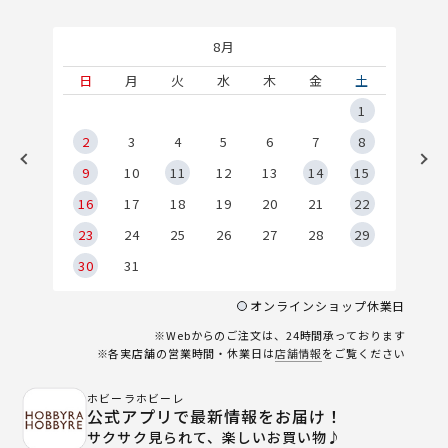
8月
土
日
月
火
水
木
金
土
5
1
2
2
3
4
5
6
7
8
9
9
10
11
12
13
14
15
6
16
17
18
19
20
21
22
23
24
25
26
27
28
29
30
31
オンラインショップ休業日
※Webからのご注文は、24時間承っております
※各実店舗の営業時間・休業日は
店舗情報
をご覧ください
ホビーラホビーレ
公式アプリで最新情報をお届け！
サクサク見られて、楽しいお買い物♪