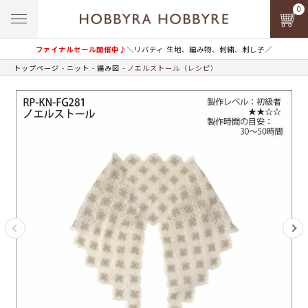
0
ファイナルセール開催中♪
＼リバティ 生地、編み物、刺繍、刺し子／
トップページ
ニット
編み図
ノエルストール（レシピ）