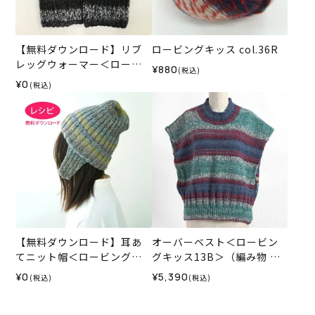
【無料ダウンロード】リブ
ロービングキッス col.36R
レッグウォーマー＜ロービ
¥880
(税込)
ングキッス＞（レシピ）
¥0
(税込)
【無料ダウンロード】耳あ
オーバーベスト＜ロービン
てニット帽＜ロービングキ
グキッス13B＞（編み物 材
ッス＞（レシピ）
料セット）
¥0
¥5,390
(税込)
(税込)