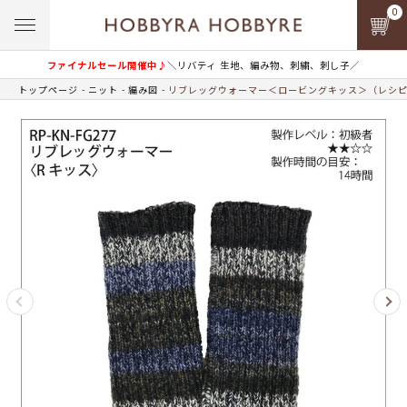
0
ファイナルセール開催中♪
＼リバティ 生地、編み物、刺繍、刺し子／
トップページ
ニット
編み図
リブレッグウォーマー＜ロービングキッス＞（レシ