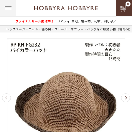
0
ファイナルセール開催中♪
＼リバティ 生地、編み物、刺繍、刺し子／
トップページ
ニット
編み図
ストール・マフラー・バッグなど服飾小物（編み図