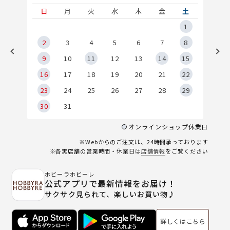
土
日
月
火
水
木
金
土
5
1
2
2
3
4
5
6
7
8
9
9
10
11
12
13
14
15
6
16
17
18
19
20
21
22
23
24
25
26
27
28
29
30
31
オンラインショップ休業日
※Webからのご注文は、24時間承っております
※各実店舗の営業時間・休業日は
店舗情報
をご覧ください
ホビーラホビーレ
公式アプリで最新情報をお届け！
サクサク見られて、楽しいお買い物♪
詳しくはこちら