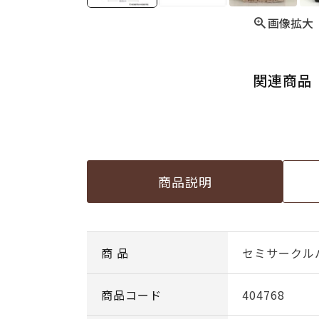
画像拡大
関連商品
商品説明
商 品
セミサークル
商品コード
404768