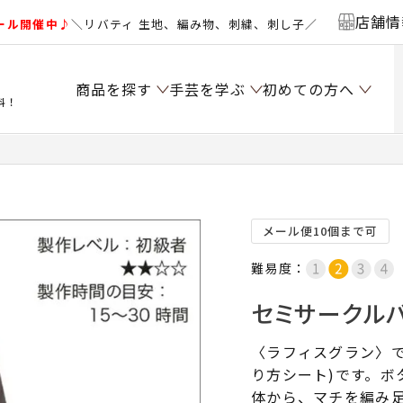
店舗情
ール開催中♪
＼リバティ 生地、編み物、刺繍、刺し子／
商品を探す
手芸を学ぶ
初めての方へ
料！
メール便10個まで可
難易度：
セミサークルバ
〈ラフィスグラン〉
り方シート)です。ボ
体から、マチを編み