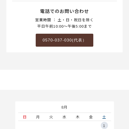
電話でのお問い合わせ
営業時間 ： 土・日・祝日を除く
平日午前10:00～午後5:00まで
0570-037-030(代表）
8月
土
日
月
火
水
木
金
土
5
1