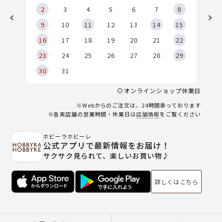
2
2
3
4
5
6
7
8
9
9
10
11
12
13
14
15
6
16
17
18
19
20
21
22
23
24
25
26
27
28
29
30
31
オンラインショップ休業日
※Webからのご注文は、24時間承っております
※各実店舗の営業時間・休業日は
店舗情報
をご覧ください
ホビーラホビーレ
公式アプリで最新情報をお届け！
サクサク見られて、楽しいお買い物♪
詳しくはこちら