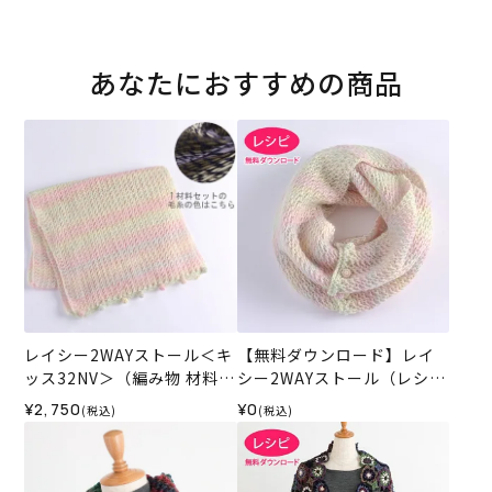
あなたにおすすめの商品
レイシー2WAYストール＜キ
【無料ダウンロード】レイ
ッス32NV＞（編み物 材料セ
シー2WAYストール（レシ
ット）
ピ）
¥2,750
¥0
(税込)
(税込)