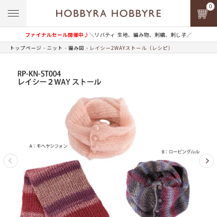
0
ファイナルセール開催中♪
＼リバティ 生地、編み物、刺繍、刺し子／
トップページ
ニット
編み図
レイシー2WAYストール（レシピ）