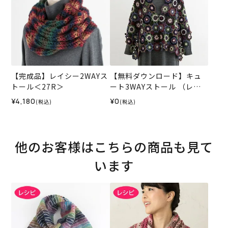
【完成品】レイシー2WAYス
【無料ダウンロード】キュ
トール＜27R＞
ート3WAYストール （レシ
ピ）
¥4,180
¥0
(税込)
(税込)
他のお客様はこちらの商品も見て
います