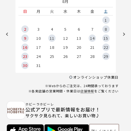
8月
土
日
月
火
水
木
金
土
5
1
2
2
3
4
5
6
7
8
9
9
10
11
12
13
14
15
6
16
17
18
19
20
21
22
23
24
25
26
27
28
29
30
31
オンラインショップ休業日
※Webからのご注文は、24時間承っております
※各実店舗の営業時間・休業日は
店舗情報
をご覧ください
ホビーラホビーレ
公式アプリで最新情報をお届け！
サクサク見られて、楽しいお買い物♪
詳しくはこちら