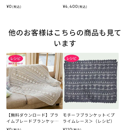
パレット＞（レシピ）
¥0
¥4,400
(税込)
(税込)
他のお客様はこちらの商品も見て
います
【無料ダウンロード】プラ
モチーフブランケット＜プ
イムブレードブランケット
ライムレース＞（レシピ）
（レシピ）
¥0
¥110
(税込)
(税込)