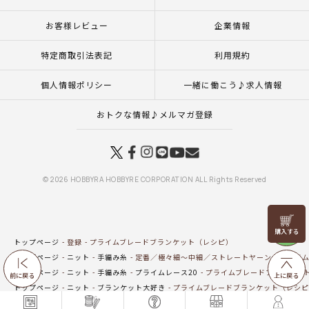
お客様レビュー
企業情報
特定商取引法表記
利用規約
個人情報ポリシー
一緒に働こう♪求人情報
おトクな情報♪メルマガ登録
© 2026 HOBBYRA HOBBYRE CORPORATION ALL Rights Reserved
リリヤン
フェア
トップページ
登録
プライムブレードブランケット（レシピ）
トップページ
ニット
手編み糸
定番／極々細～中細／ストレートヤーン
プライム
トップページ
ニット
手編み糸
プライムレース20
プライムブレードブランケッ
前に戻る
上に戻る
トップページ
ニット
ブランケット大好き
プライムブレードブランケット（レシピ
トップページ
ニット
手編み糸
春夏毛糸一覧
プライムレース20
プライムブレ