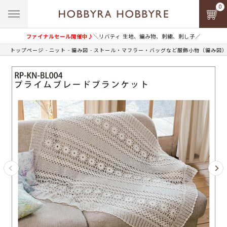
0
ファイナルセール開催中♪
＼リバティ 生地、編み物、刺繍、刺し子／
トップページ
ニット
編み図
ストール・マフラー・バッグなど服飾小物（編み図