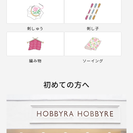
刺しゅう
刺し子
編み物
ソーイング
初めての方へ