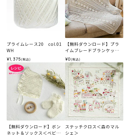
プライムレース20 col.01
【無料ダウンロード】プラ
WH
イムブレードブランケット
（レシピ）
¥1,375
¥0
(税込)
(税込)
【無料ダウンロード】ボン
ステッチクロス＜森のマル
ネット＆ソックス＜ベビー
シェ＞