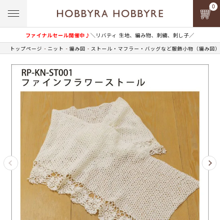
0
ファイナルセール開催中♪
＼リバティ 生地、編み物、刺繍、刺し子／
トップページ
ニット
編み図
ストール・マフラー・バッグなど服飾小物（編み図