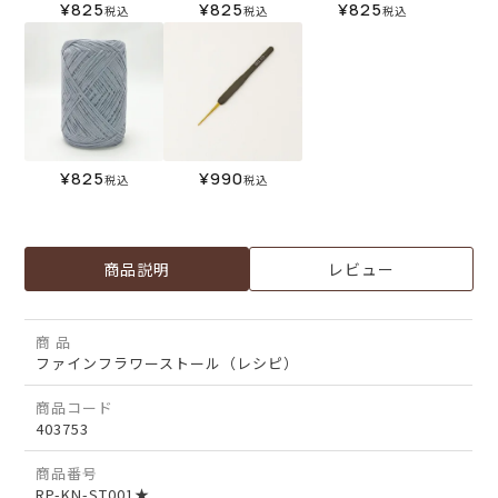
¥
825
¥
825
¥
825
税込
税込
税込
¥
825
¥
990
税込
税込
商品説明
レビュー
商 品
ファインフラワーストール（レシピ）
商品コード
403753
商品番号
RP-KN-ST001★