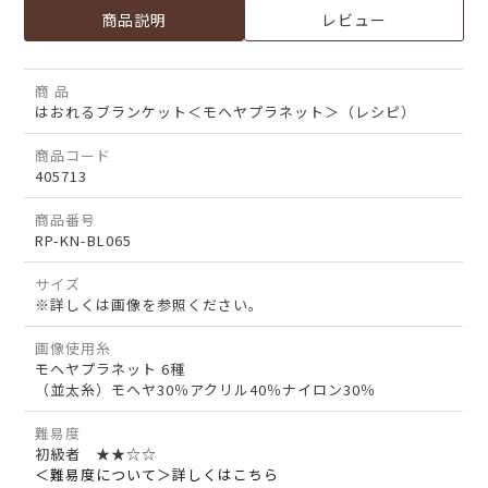
商品説明
レビュー
商 品
はおれるブランケット＜モヘヤプラネット＞（レシピ）
商品コード
405713
商品番号
RP-KN-BL065
サイズ
※詳しくは画像を参照ください。
画像使用糸
モヘヤプラネット 6種
（並太糸）モヘヤ30％アクリル40％ナイロン30％
難易度
初級者 ★★☆☆
＜難易度について＞詳しくはこちら