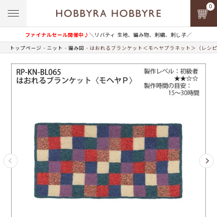
0
ファイナルセール開催中♪
＼リバティ 生地、編み物、刺繍、刺し子／
トップページ
ニット
編み図
はおれるブランケット＜モヘヤプラネット＞（レシ