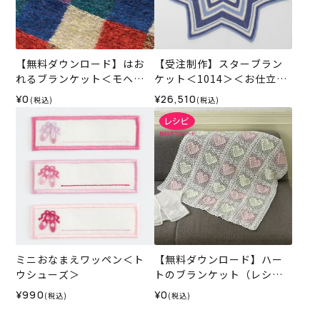
【無料ダウンロード】はお
【受注制作】スターブラン
れるブランケット＜モヘヤ
ケット＜1014＞＜お仕立て
プラネット＞（レシピ）
代＞（手編み オーダーメイ
¥0
¥26,510
(税込)
(税込)
ド）
ミニおなまえワッペン＜ト
【無料ダウンロード】ハー
ウシューズ＞
トのブランケット（レシ
ピ）
¥990
¥0
(税込)
(税込)