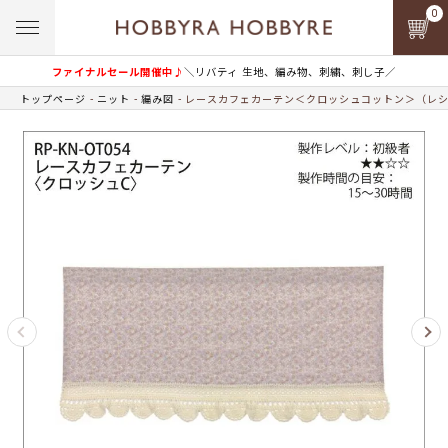
0
ファイナルセール開催中♪
＼リバティ 生地、編み物、刺繍、刺し子／
トップページ
ニット
編み図
レースカフェカーテン＜クロッシュコットン＞（レ