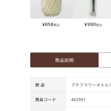
¥
858
¥
990
税込
税込
商品説明
商 品
プチフラワーボトル
商品コード
403997