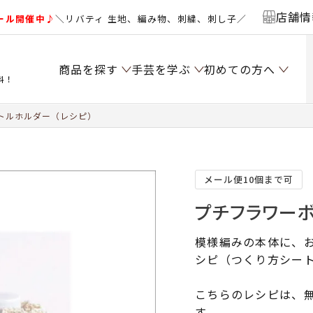
店舗情
ール開催中♪
＼リバティ 生地、編み物、刺繍、刺し子／
商品を探す
手芸を学ぶ
初めての方へ
料！
トルホルダー（レシピ）
メール便10個まで可
プチフラワーボ
模様編みの本体に、
シピ（つくり方シー
こちらのレシピは、無
す。