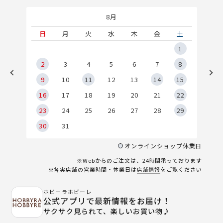
8月
土
日
月
火
水
木
金
土
5
1
2
2
3
4
5
6
7
8
9
9
10
11
12
13
14
15
6
16
17
18
19
20
21
22
23
24
25
26
27
28
29
30
31
オンラインショップ休業日
※Webからのご注文は、24時間承っております
※各実店舗の営業時間・休業日は
店舗情報
をご覧ください
ホビーラホビーレ
公式アプリで最新情報をお届け！
サクサク見られて、楽しいお買い物♪