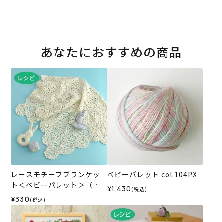
あなたにおすすめの商品
レースモチーフブランケッ
ベビーパレット col.104PX
ト＜ベビーパレット＞（レ
¥1,430
(税込)
シピ）
¥330
(税込)