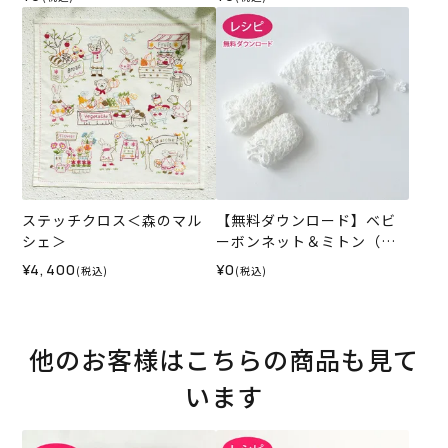
ステッチクロス＜森のマル
【無料ダウンロード】ベビ
シェ＞
ーボンネット＆ミトン（レ
シピ）
¥4,400
¥0
(税込)
(税込)
他のお客様はこちらの商品も見て
います