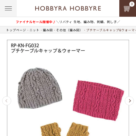
0
ファイナルセール開催中♪
＼リバティ 生地、編み物、刺繍、刺し子／
トップページ
ニット
編み図
その他（編み図）
プチケーブルキャップ&ウォーマ