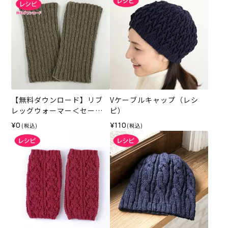
【無料ダウンロード】リブ
Vケーブルキャップ（レシ
レッグウォーマー＜セーブ
ピ）
リッチ＞（レシピ）
¥0
¥110
(税込)
(税込)