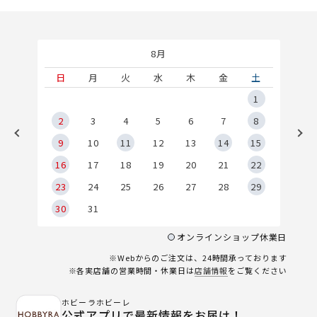
8月
土
日
月
火
水
木
金
土
5
1
2
2
3
4
5
6
7
8
9
9
10
11
12
13
14
15
6
16
17
18
19
20
21
22
23
24
25
26
27
28
29
30
31
オンラインショップ休業日
※Webからのご注文は、24時間承っております
※各実店舗の営業時間・休業日は
店舗情報
をご覧ください
ホビーラホビーレ
公式アプリで最新情報をお届け！