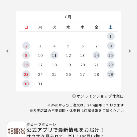
8月
土
日
月
火
水
木
金
土
5
1
2
2
3
4
5
6
7
8
9
9
10
11
12
13
14
15
6
16
17
18
19
20
21
22
23
24
25
26
27
28
29
30
31
オンラインショップ休業日
※Webからのご注文は、24時間承っております
※各実店舗の営業時間・休業日は
店舗情報
をご覧ください
ホビーラホビーレ
公式アプリで最新情報をお届け！
サクサク見られて、楽しいお買い物♪