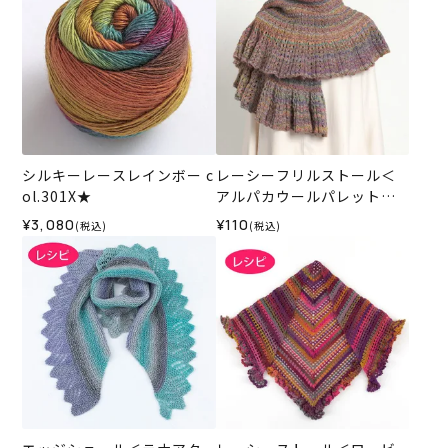
シルキーレースレインボー c
レーシーフリルストール＜
ol.301X★
アルパカウールパレット＞
（レシピ）
¥3,080
¥110
(税込)
(税込)