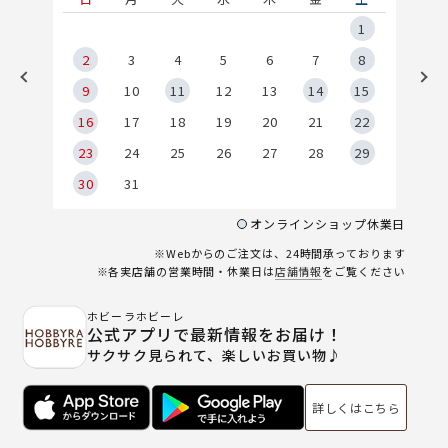
5
1
2
2
3
4
5
6
7
8
9
9
10
11
12
13
14
15
6
16
17
18
19
20
21
22
23
24
25
26
27
28
29
30
31
オンラインショップ休業日
※Webからのご注文は、24時間承っております
※各実店舗の営業時間・休業日は
店舗情報
をご覧ください
ホビーラホビーレ
公式アプリで最新情報をお届け！
サクサク見られて、楽しいお買い物♪
詳しくはこちら