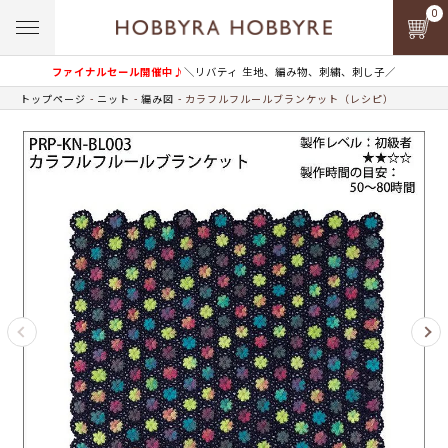
0
ファイナルセール開催中♪
＼リバティ 生地、編み物、刺繍、刺し子／
トップページ
ニット
編み図
カラフルフルールブランケット（レシピ）