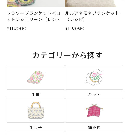
フラワーブランケット＜コ
ルルアネモネブランケット
ットンシェリー＞（レシ
（レシピ）
ピ）
¥110
¥110
(税込)
(税込)
カテゴリーから探す
生地
キット
刺し子
編み物