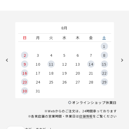
8月
土
日
月
火
水
木
金
土
5
1
2
2
3
4
5
6
7
8
9
9
10
11
12
13
14
15
6
16
17
18
19
20
21
22
23
24
25
26
27
28
29
30
31
オンラインショップ休業日
※Webからのご注文は、24時間承っております
※各実店舗の営業時間・休業日は
店舗情報
をご覧ください