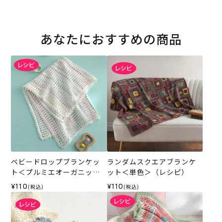
あなたにおすすめの商品
ベビードロップブランケッ
ランダムスクエアブランケ
ト＜プルミエオーガニック
ット＜単色＞（レシピ）
コットン＞（レシピ）
¥110
¥110
(税込)
(税込)