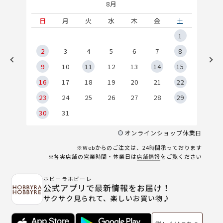
8月
土
日
月
火
水
木
金
土
5
1
2
2
3
4
5
6
7
8
9
9
10
11
12
13
14
15
6
16
17
18
19
20
21
22
23
24
25
26
27
28
29
30
31
オンラインショップ休業日
※Webからのご注文は、24時間承っております
※各実店舗の営業時間・休業日は
店舗情報
をご覧ください
ホビーラホビーレ
公式アプリで最新情報をお届け！
サクサク見られて、楽しいお買い物♪