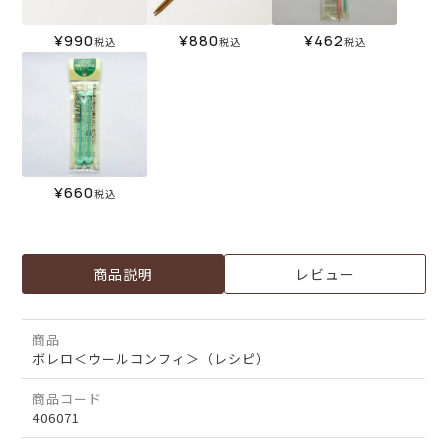
¥
990
¥
880
¥
462
税込
税込
税込
¥
660
税込
商品説明
レビュー
商品
ボレロ＜ウールコンフィ＞（レシピ）
商品コード
406071