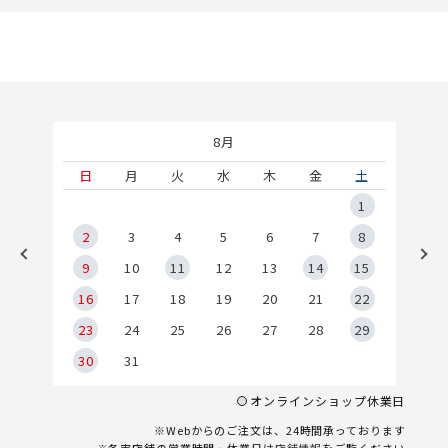
8月
土
日
月
火
水
木
金
土
5
1
2
2
3
4
5
6
7
8
9
9
10
11
12
13
14
15
6
16
17
18
19
20
21
22
23
24
25
26
27
28
29
30
31
オンラインショップ休業日
※Webからのご注文は、24時間承っております
※各実店舗の営業時間・休業日は
店舗情報
をご覧ください