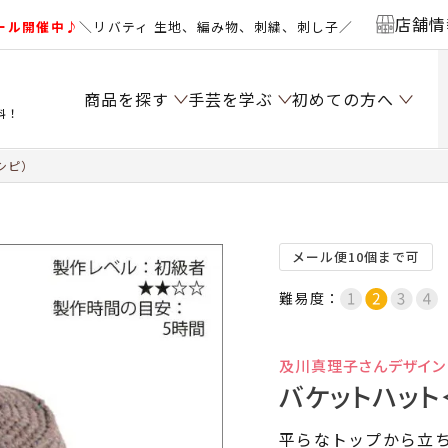
店舗情
ール開催中♪
＼リバティ 生地、編み物、刺繍、刺し子／
商品を探す
手芸を学ぶ
初めての方へ
料！
シピ）
メール便10個まで可
難易度：
及川真理子さんデザイン
バケットハット
平らなトップから立