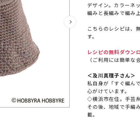
デザイン。カラーネ
編みと長編みで編み
こちらのレシピは、無
す。
レシピの無料ダウン
（ご利用には簡単な
＜及川真理子さん＞
私自身が「すぐ編ん
心がけています。
◇横浜市在住。手芸
その後、地域で手編
載。