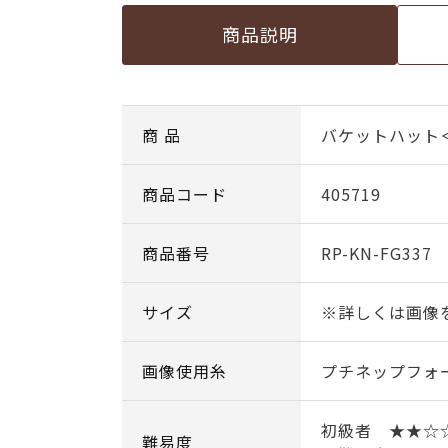
商品説明
商 品
バケットハット
商品コード
405719
商品番号
RP-KN-FG337
サイズ
※詳しくは画像
画像使用糸
プチネップフォー
初級者 ★★☆
難易度