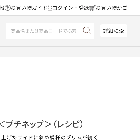
報
お買い物ガイド
ログイン・登録
お買い物かご
詳細検索
＜プチネップ＞（レシピ）
ち上げたサイドに斜め模様のブリムが続く