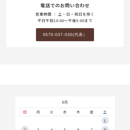
電話でのお問い合わせ
営業時間 ： 土・日・祝日を除く
平日午前10:00～午後5:00まで
0570-037-030(代表）
8月
土
日
月
火
水
木
金
土
5
1
2
2
3
4
5
6
7
8