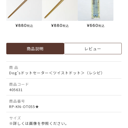
¥
880
¥
880
¥
660
税込
税込
税込
商品説明
レビュー
商 品
Dog’sドットセーター＜ツイストドット＞（レシピ）
商品コード
405631
商品番号
RP-KN-OT055★
サイズ
※詳しくは画像を参照ください。