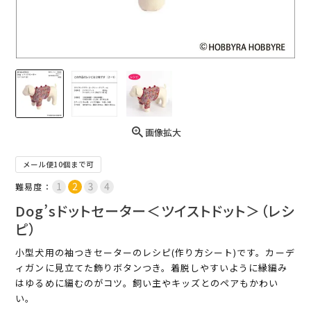
画像拡大
メール便10個まで可
難易度：
Dog’sドットセーター＜ツイストドット＞（レシ
ピ）
小型犬用の袖つきセーターのレシピ(作り方シート)です。カーデ
ィガンに見立てた飾りボタンつき。着脱しやすいように縁編み
はゆるめに編むのがコツ。飼い主やキッズとのペアもかわい
い。