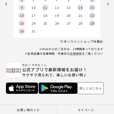
9
9
10
11
12
13
14
15
6
16
17
18
19
20
21
22
23
24
25
26
27
28
29
30
31
オンラインショップ休業日
※Webからのご注文は、24時間承っております
※各実店舗の営業時間・休業日は
店舗情報
をご覧ください
ホビーラホビーレ
公式アプリで最新情報をお届け！
サクサク見られて、楽しいお買い物♪
詳しくはこちら
お買い物ガイド
マイページ