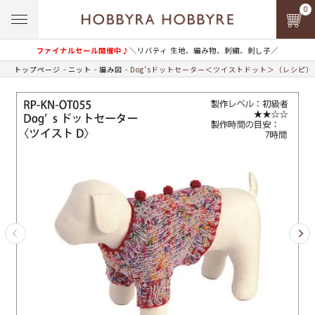
0
ファイナルセール開催中♪
＼リバティ 生地、編み物、刺繍、刺し子／
トップページ
ニット
編み図
Dog’sドットセーター＜ツイストドット＞（レシピ）