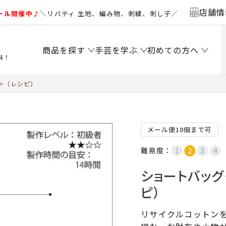
店舗情
ール開催中♪
＼リバティ 生地、編み物、刺繍、刺し子／
商品を探す
手芸を学ぶ
初めての方へ
料！
＞（レシピ）
メール便10個まで可
難易度：
ショートバッグ
ピ）
リサイクルコットン