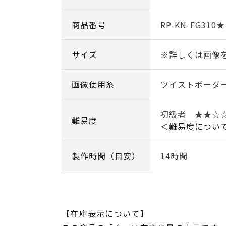
商品番号
RP-KN-FG310★
サイズ
※詳しくは画像
画像使用糸
ツイストボーダ
初級者 ★★
難易度
＜難易度につい
製作時間（目安）
14時間
【在庫表示について】