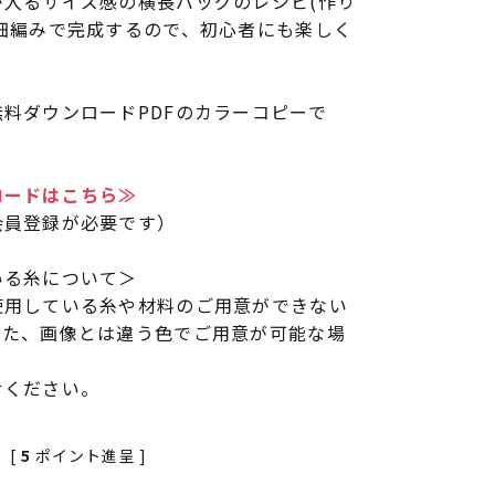
が入るサイズ感の横長バッグのレシピ(作り
細編みで完成するので、初心者にも楽しく
。
料ダウンロードPDFのカラーコピーで
ロードはこちら≫
会員登録が必要です）
いる糸について＞
使用している糸や材料のご用意ができない
また、画像とは違う色でご用意が可能な場
せください。
[
5
ポイント進呈 ]