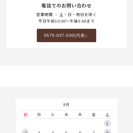
電話でのお問い合わせ
営業時間 ： 土・日・祝日を除く
平日午前10:00～午後5:00まで
0570-037-030(代表）
8月
土
日
月
火
水
木
金
土
5
1
2
2
3
4
5
6
7
8