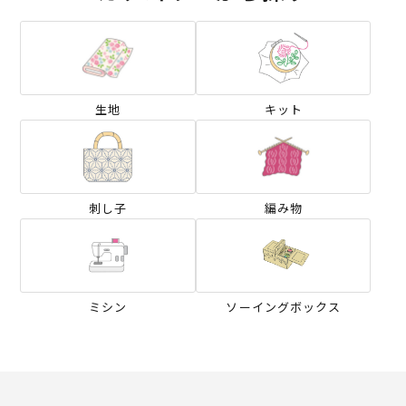
生地
キット
刺し子
編み物
ミシン
ソーイングボックス