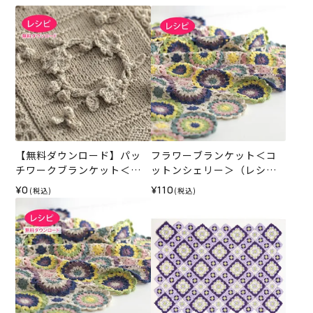
【無料ダウンロード】パッ
フラワーブランケット＜コ
チワークブランケット＜コ
ットンシェリー＞（レシ
ットンシェリー＞（レシ
ピ）
¥0
¥110
(税込)
(税込)
ピ）