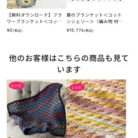
【無料ダウンロード】フラ
藤のブランケット＜コット
ワーブランケット＜コット
ンシェリー＞（編み物 材料
ンシェリー＞（レシピ）
セット）
¥0
¥15,774
(税込)
(税込)
他のお客様はこちらの商品も見て
います