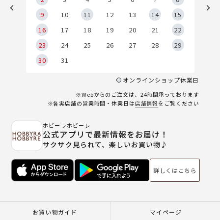
9
9
10
11
12
13
14
15
6
16
17
18
19
20
21
22
23
24
25
26
27
28
29
30
31
オンラインショップ休業日
※Webからのご注文は、24時間承っております
※各実店舗の営業時間・休業日は
店舗情報
をご覧ください
ホビーラホビーレ
公式アプリで最新情報をお届け！
サクサク見られて、楽しいお買い物♪
詳しくはこちら
お買い物ガイド
マイページ