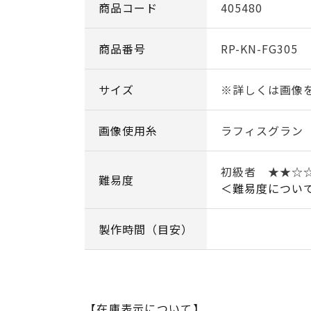
商品コード
405480
商品番号
RP-KN-FG305
サイズ
※詳しくは画像
画像使用糸
ラフィスグラン
初級者 ★★☆
難易度
＜難易度につい
製作時間（目安）
【在庫表示について】