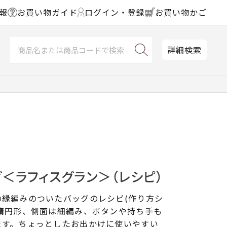
報
お買い物ガイド
ログイン・登録
お買い物かご
詳細検索
＜ラフィスグラン＞（レシピ）
の縁編みのついたバッグのレシピ(作り方シ
楕円形、側面は細編み、ボタンや持ち手も
ます。ちょっとしたお出かけに使いやすい