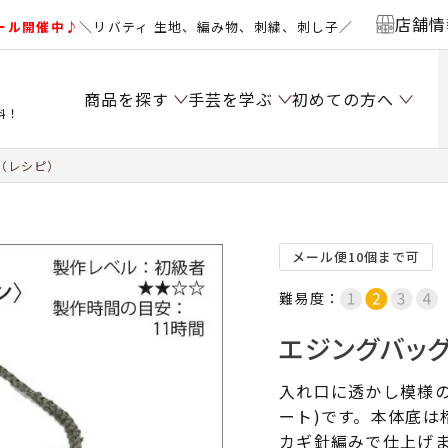
店舗情
ール開催中♪
＼リバティ 生地、編み物、刺繍、刺し子／
商品を探す
手芸を学ぶ
初めての方へ
料！
（レシピ）
メール便10個まで可
難易度：
エジングバッグ
入れ口に透かし模様
ート)です。本体底は
カギ針編みで仕上げ