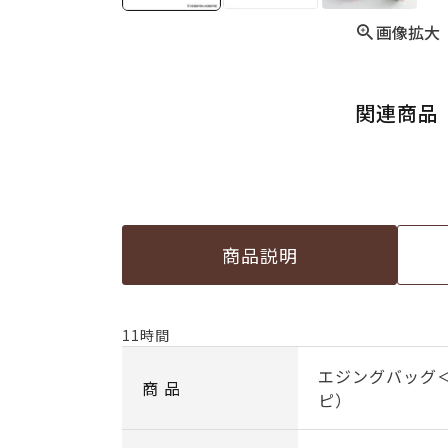
画像拡大
関連商品
商品説明
11時間
エジングバッグ
商 品
ピ）