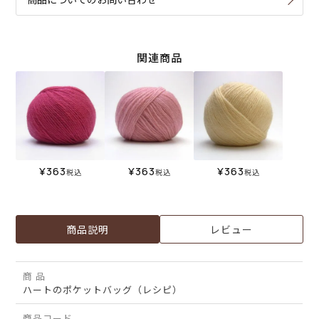
関連商品
¥
363
¥
363
¥
363
税込
税込
税込
商品説明
レビュー
商 品
ハートのポケットバッグ（レシピ）
商品コード