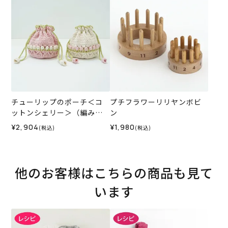
チューリップのポーチ＜コ
プチフラワーリリヤンボビ
ットンシェリー＞（編み物
ン
材料セット）
¥2,904
¥1,980
(税込)
(税込)
他のお客様はこちらの商品も見て
います