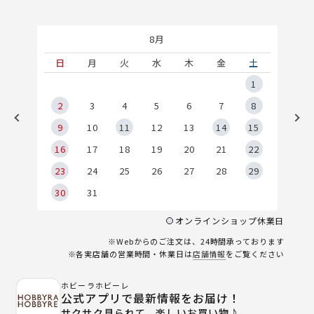
8月
土
日
月
火
水
木
金
土
5
1
2
2
3
4
5
6
7
8
9
9
10
11
12
13
14
15
6
16
17
18
19
20
21
22
23
24
25
26
27
28
29
30
31
オンラインショップ休業日
※Webからのご注文は、24時間承っております
※各実店舗の営業時間・休業日は
店舗情報
をご覧ください
ホビーラホビーレ
公式アプリで最新情報をお届け！
サクサク見られて、楽しいお買い物♪