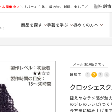
店舗情
ール開催中♪
＼リバティ 生地、編み物、刺繍、刺し子／
商品を探す
手芸を学ぶ
初めての方へ
料！
メール便10個まで可
難易度：
クロッシェスク
控えめなラメ感が魅
のジレのレシピ(つく
長方形に編み上げま