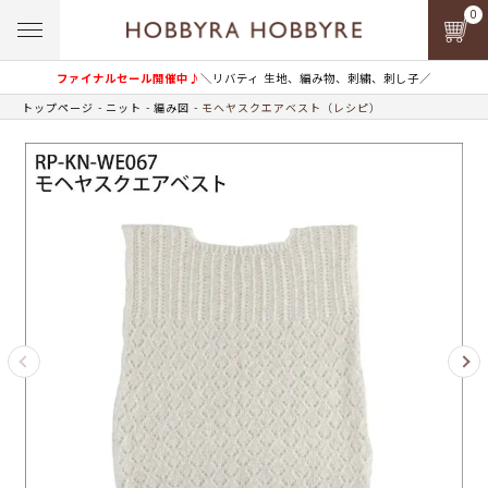
0
ファイナルセール開催中♪
＼リバティ 生地、編み物、刺繍、刺し子／
トップページ
ニット
編み図
モヘヤスクエアベスト（レシピ）