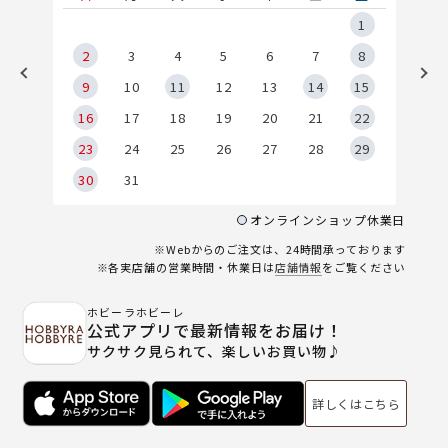
5
1
2
2
3
4
5
6
7
8
9
9
10
11
12
13
14
15
6
16
17
18
19
20
21
22
23
24
25
26
27
28
29
30
31
オンラインショップ休業日
※Webからのご注文は、24時間承っております
※各実店舗の営業時間・休業日は
店舗情報
をご覧ください
ホビーラホビーレ
公式アプリで最新情報をお届け！
サクサク見られて、楽しいお買い物♪
詳しくはこちら