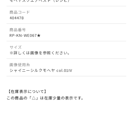
モヘヤスクエアベスト（レシピ）
商品コード
404478
商品番号
RP-KN-WE067★
サイズ
※詳しくは画像を参照ください。
画像使用糸
シャイニーシルクモヘヤ col.01IV
【在庫表示について】
この商品の「△」は在庫少量の表示です。