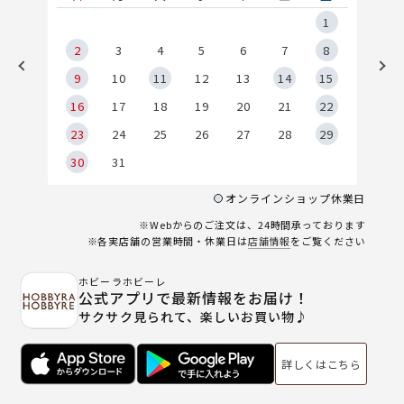
5
1
2
2
3
4
5
6
7
8
9
9
10
11
12
13
14
15
6
16
17
18
19
20
21
22
23
24
25
26
27
28
29
30
31
オンラインショップ休業日
※Webからのご注文は、24時間承っております
※各実店舗の営業時間・休業日は
店舗情報
をご覧ください
ホビーラホビーレ
公式アプリで最新情報をお届け！
サクサク見られて、楽しいお買い物♪
詳しくはこちら