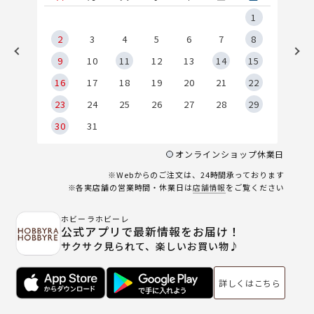
5
1
2
2
3
4
5
6
7
8
9
9
10
11
12
13
14
15
6
16
17
18
19
20
21
22
23
24
25
26
27
28
29
30
31
オンラインショップ休業日
※Webからのご注文は、24時間承っております
※各実店舗の営業時間・休業日は
店舗情報
をご覧ください
ホビーラホビーレ
公式アプリで最新情報をお届け！
サクサク見られて、楽しいお買い物♪
詳しくはこちら