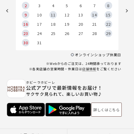
2
2
3
4
5
6
7
8
9
9
10
11
12
13
14
15
6
16
17
18
19
20
21
22
23
24
25
26
27
28
29
30
31
オンラインショップ休業日
※Webからのご注文は、24時間承っております
※各実店舗の営業時間・休業日は
店舗情報
をご覧ください
ホビーラホビーレ
公式アプリで最新情報をお届け！
サクサク見られて、楽しいお買い物♪
詳しくはこちら