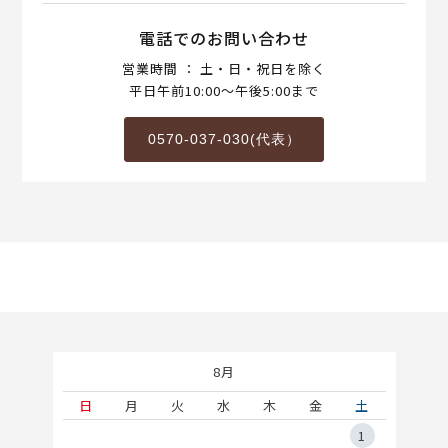
電話でのお問い合わせ
営業時間 ： 土・日・祝日を除く
平日午前10:00～午後5:00まで
0570-037-030(代表）
8月
土
日
月
火
水
木
金
土
5
1