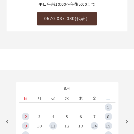
平日午前10:00～午後5:00まで
0570-037-030(代表）
8月
土
日
月
火
水
木
金
土
5
1
2
2
3
4
5
6
7
8
9
9
10
11
12
13
14
15