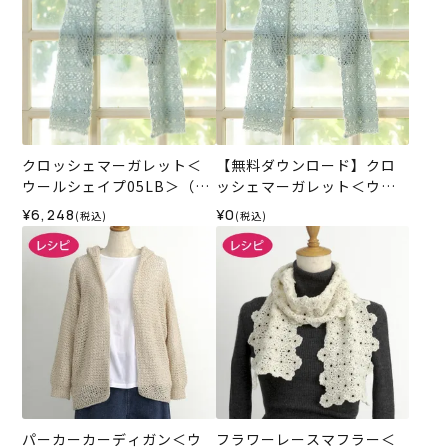
クロッシェマーガレット＜
【無料ダウンロード】クロ
ウールシェイプ05LB＞（編
ッシェマーガレット＜ウー
み物 材料セット）
ルシェイプ＞（レシピ）
¥6,248
¥0
(税込)
(税込)
パーカーカーディガン＜ウ
フラワーレースマフラー＜