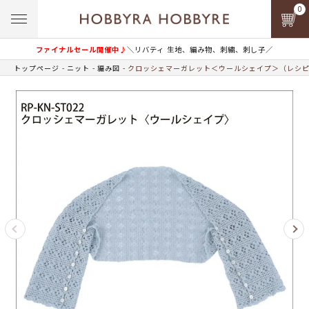
0
ファイナルセール開催中♪
＼リバティ 生地、編み物、刺繍、刺し子／
トップページ
ニット
編み図
クロッシェマーガレット＜ウールシェイプ＞（レシ