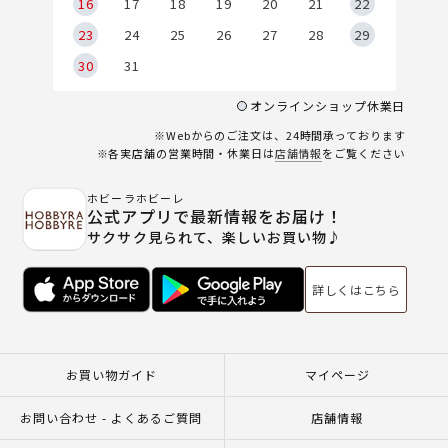
6
16
17
18
19
20
21
22
23
24
25
26
27
28
29
30
31
オンラインショップ休業日
※Webからのご注文は、24時間承っております
※各実店舗の営業時間・休業日は
店舗情報
をご覧ください
ホビーラホビーレ
公式アプリで最新情報をお届け！
サクサク見られて、楽しいお買い物♪
詳しくはこちら
お買い物ガイド
マイページ
お問い合わせ - よくあるご質問
店舗情報