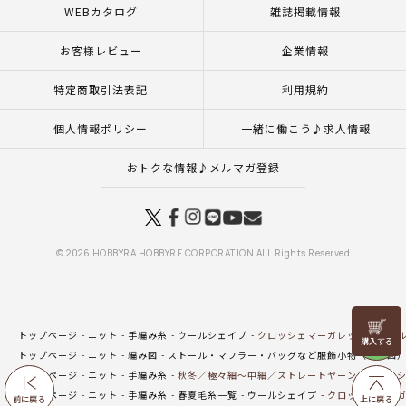
WEBカタログ
雑誌掲載情報
お客様レビュー
企業情報
特定商取引法表記
利用規約
個人情報ポリシー
一緒に働こう♪求人情報
おトクな情報♪メルマガ登録
© 2026 HOBBYRA HOBBYRE CORPORATION ALL Rights Reserved
リリヤン
トップページ
ニット
手編み糸
ウールシェイプ
クロッシェマーガレット＜ウール
フェア
トップページ
ニット
編み図
ストール・マフラー・バッグなど服飾小物（編み図
トップページ
ニット
手編み糸
秋冬／極々細～中細／ストレートヤーン
ウールシ
トップページ
ニット
手編み糸
春夏毛糸一覧
ウールシェイプ
クロッシェマーガ
前に戻る
上に戻る