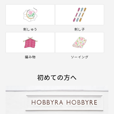
刺しゅう
刺し子
編み物
ソーイング
初めての方へ