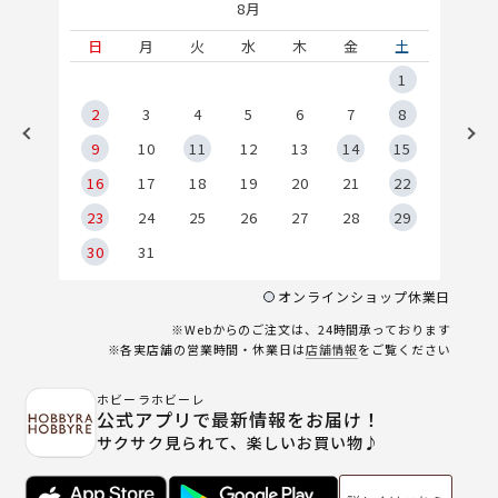
8月
土
日
月
火
水
木
金
土
5
1
2
2
3
4
5
6
7
8
9
9
10
11
12
13
14
15
6
16
17
18
19
20
21
22
23
24
25
26
27
28
29
30
31
オンラインショップ休業日
※Webからのご注文は、24時間承っております
※各実店舗の営業時間・休業日は
店舗情報
をご覧ください
ホビーラホビーレ
公式アプリで最新情報をお届け！
サクサク見られて、楽しいお買い物♪