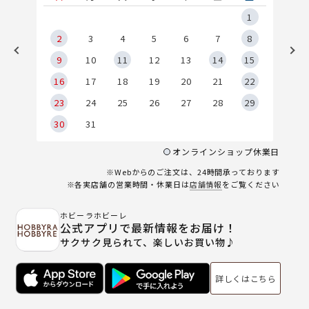
5
1
2
2
3
4
5
6
7
8
9
9
10
11
12
13
14
15
6
16
17
18
19
20
21
22
23
24
25
26
27
28
29
30
31
オンラインショップ休業日
※Webからのご注文は、24時間承っております
※各実店舗の営業時間・休業日は
店舗情報
をご覧ください
ホビーラホビーレ
公式アプリで最新情報をお届け！
サクサク見られて、楽しいお買い物♪
詳しくはこちら