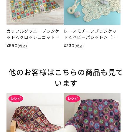
カラフルグラニーブランケ
レースモチーフブランケッ
ット＜クロッシュコットン
ト＜ベビーパレット＞（レ
＞（レシピ）
シピ）
¥550
¥330
(税込)
(税込)
他のお客様はこちらの商品も見て
います