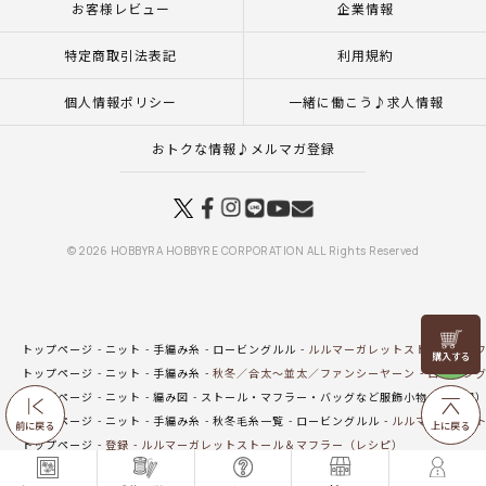
お客様レビュー
企業情報
特定商取引法表記
利用規約
個人情報ポリシー
一緒に働こう♪求人情報
おトクな情報♪メルマガ登録
© 2026 HOBBYRA HOBBYRE CORPORATION ALL Rights Reserved
リリヤン
トップページ
ニット
手編み糸
ロービングルル
ルルマーガレットストール＆マ
フェア
トップページ
ニット
手編み糸
秋冬／合太～並太／ファンシーヤーン
ロービン
トップページ
ニット
編み図
ストール・マフラー・バッグなど服飾小物（編み図
トップページ
ニット
手編み糸
秋冬毛糸一覧
ロービングルル
ルルマーガレット
前に戻る
上に戻る
トップページ
登録
ルルマーガレットストール＆マフラー（レシピ）
トップページ
一覧はこちら(ウエア・ストール・マフラー)
ルルマーガレットストー