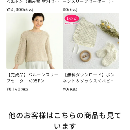
＜05P＞（編み物 材料セッ
ーンスリーブセーター（レ
ト）
シピ）
¥14,300
¥0
(税込)
(税込)
【完成品】バルーンスリー
【無料ダウンロード】ボン
ブセーター＜05P＞
ネット＆ソックス＜ベビー
パレット＞（レシピ）
¥8,140
¥0
(税込)
(税込)
他のお客様はこちらの商品も見て
います