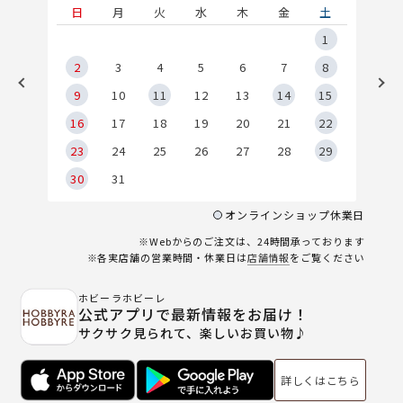
土
日
月
火
水
木
金
土
5
1
2
2
3
4
5
6
7
8
9
9
10
11
12
13
14
15
6
16
17
18
19
20
21
22
23
24
25
26
27
28
29
30
31
オンラインショップ休業日
※Webからのご注文は、24時間承っております
※各実店舗の営業時間・休業日は
店舗情報
をご覧ください
ホビーラホビーレ
公式アプリで最新情報をお届け！
サクサク見られて、楽しいお買い物♪
詳しくはこちら