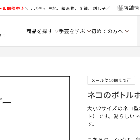
店舗情
ール開催中♪
＼リバティ 生地、編み物、刺繍、刺し子／
商品を探す
手芸を学ぶ
初めての方へ
料！
メール便10個まで可
ネコのボトルホ
大小2サイズのネコ
ト）です。愛らしい
す。
こちらのレシピは、無