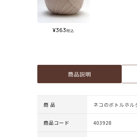
¥
363
税込
商品説明
商 品
ネコのボトルホル
商品コード
403928