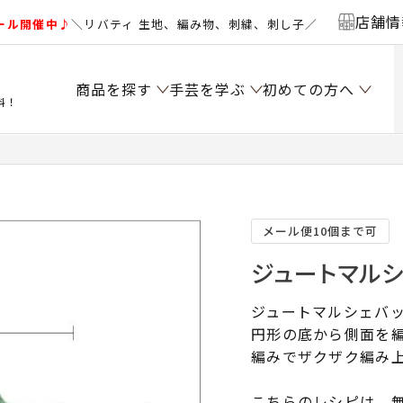
店舗情
ール開催中♪
＼リバティ 生地、編み物、刺繍、刺し子／
商品を探す
手芸を学ぶ
初めての方へ
料！
メール便10個まで可
ジュートマルシ
ジュートマルシェバ
円形の底から側面を
編みでザクザク編み
こちらのレシピは、無