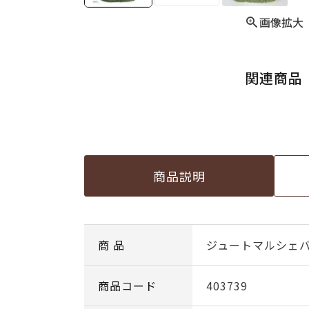
画像拡大
関連商品
商品説明
商 品
ジュートマルシェ
商品コード
403739