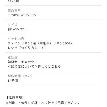
442040
商品番号
KPSRSHWS2706IV
サイズ
約140×22cm
セット内容
ファインリネン1種（中細糸）リネン100%
レシピ（つくり方シート）
難易度
初級者 ★★☆☆
＜難易度について＞詳しくはこちら
製作時間（目安）
14時間
【注意事項】
※別途、4/0号カギ針・とじ針をご用意ください。