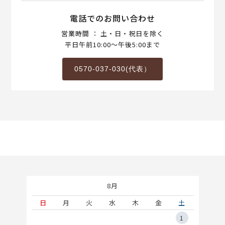
電話でのお問い合わせ
営業時間 ： 土・日・祝日を除く
平日午前10:00～午後5:00まで
0570-037-030(代表）
8月
土
日
月
火
水
木
金
土
5
1