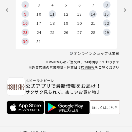
2
2
3
4
5
6
7
8
9
9
10
11
12
13
14
15
6
16
17
18
19
20
21
22
23
24
25
26
27
28
29
30
31
オンラインショップ休業日
※Webからのご注文は、24時間承っております
※各実店舗の営業時間・休業日は
店舗情報
をご覧ください
ホビーラホビーレ
公式アプリで最新情報をお届け！
サクサク見られて、楽しいお買い物♪
詳しくはこちら