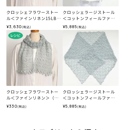
クロッシェフラワーストー
クロッシェラージストール
ル＜ファインリネン15LB＞
＜コットンフィールファイ
（編み物 材料セット）
ン33GR＞（編み物 材料セ
¥3,630
¥5,885
(税込)
(税込)
ット）
クロッシェフラワーストー
クロッシェラージストール
ル＜ファインリネン＞（レ
＜コットンフィールファイ
シピ）
ン07LB＞（編み物 材料セッ
¥330
¥5,885
(税込)
(税込)
ト）