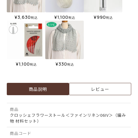
¥
3,630
¥
1,100
¥
990
税込
税込
税込
¥
1,100
¥
330
税込
税込
商品説明
レビュー
商品
クロッシェフラワーストール＜ファインリネン06IV＞（編み
物 材料セット）
商品コード