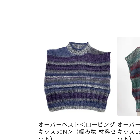
オーバーベスト＜ロービング
オーバ
キッス50N＞（編み物 材料セ
キッス1
ット）
ット）