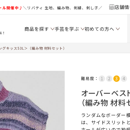
店舗情
ール開催中♪
＼リバティ 生地、編み物、刺繍、刺し子／
商品を探す
手芸を学ぶ
初めての方へ
料！
グキッス53L＞（編み物 材料セット）
難易度：
オーバーベスト
（編み物 材料
ランダムなボーダー
は、サイドスリット
ホールが広いので袖