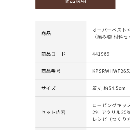
商品説明
オーバーベスト＜
商品
（編み物 材料セ
商品コード
441969
商品番号
KPSRWHWF265
サイズ
着丈 約54.5cm
ロービングキッ
セット内容
2％ アクリル25
レシピ（つくり