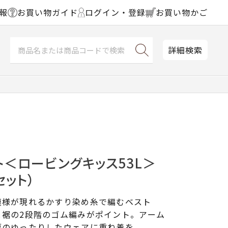
報
お買い物ガイド
ログイン・登録
お買い物かご
詳細検索
＜ロービングキッス53L＞
セット）
模様が現れるかすり染め糸で編むベスト
と裾の2段階のゴム編みがポイント。アーム
幅のゆったりしたウェアに重ね着を。