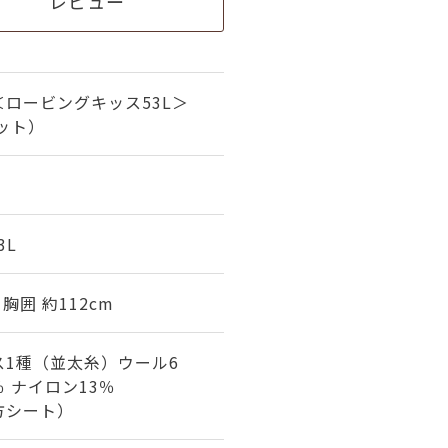
レビュー
ロービングキッス53L＞
ット）
3L
 胸囲 約112cm
ス1種（並太糸）ウール6
％ ナイロン13％
方シート）