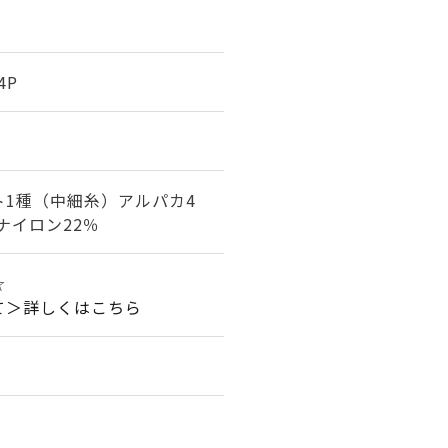
4P
ト1種（中細糸）アルパカ4
 ナイロン22％
☆
て＞詳しくはこちら