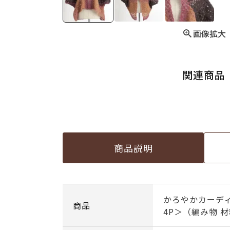
画像拡大
関連商品
商品説明
かろやかカーデ
商品
4P＞（編み物 