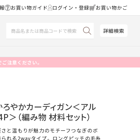
報
お買い物ガイド
ログイン・登録
お買い物かご
詳細検索
でご注意ください。
かろやかカーディガン＜アル
4P＞（編み物 材料セット）
軽さと温もりが魅力のモチーフつなぎのボ
られる2wayタイプ。ロングピッチの毛糸