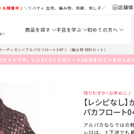
店舗情
ール開催中♪
＼リバティ 生地、編み物、刺繍、刺し子／
商品を探す
手芸を学ぶ
初めての方へ
料！
ーディガン＜アルパカフロート04P＞（編み物 材料セット）
のセットです。レシピ(つくり方シート)は含まれていませんの
残りわずか！お早めに♪
【レシピなし】
パカフロート0
アルパカならではの
レロは、上下逆でも着