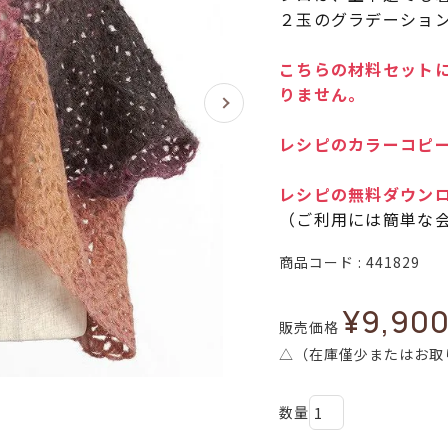
２玉のグラデーショ
こちらの材料セットに
りません。
レシピのカラーコピー
レシピの無料ダウン
（ご利用には簡単な
商品コード
441829
¥
9,90
販売価格
△（在庫僅少またはお取