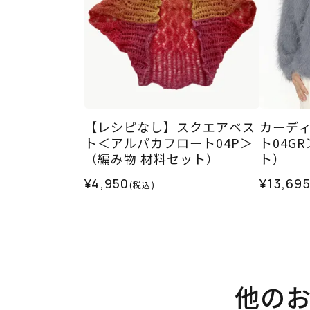
【レシピなし】スクエアベス
カーデ
ト＜アルパカフロート04P＞
ト04G
（編み物 材料セット）
ト）
¥4,950
¥13,69
(税込)
他の