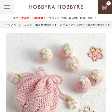
0
ファイナルセール開催中♪
＼リバティ 生地、編み物、刺繍、刺し子／
トップページ
ニット
編み物材料セット
お手玉＜さくら色＞（編み物 材料セット