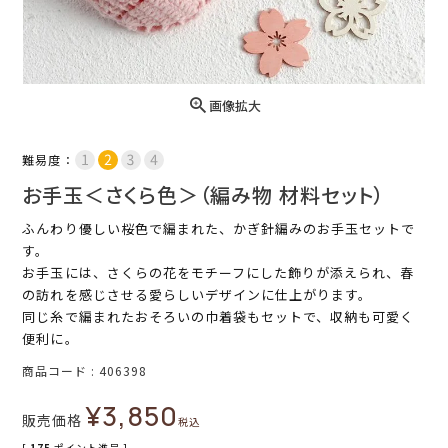
画像拡大
難易度：
お手玉＜さくら色＞（編み物 材料セット）
ふんわり優しい桜色で編まれた、かぎ針編みのお手玉セットで
す。
お手玉には、さくらの花をモチーフにした飾りが添えられ、春
の訪れを感じさせる愛らしいデザインに仕上がります。
同じ糸で編まれたおそろいの巾着袋もセットで、収納も可愛く
便利に。
商品コード
406398
¥
3,850
販売価格
税込
[
175
ポイント進呈 ]