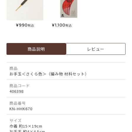
¥
990
¥
1,100
税込
税込
商品説明
レビュー
商品
お手玉＜さくら色＞（編み物 材料セット）
商品コード
406398
商品番号
KN-HHK670
サイズ
巾着 約15×19cm
お手玉 約4×4.5cm