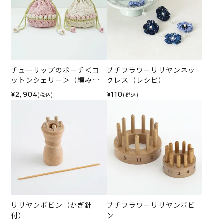
チューリップのポーチ＜コ
プチフラワーリリヤンネッ
ットンシェリー＞（編み物
クレス（レシピ）
材料セット）
¥2,904
¥110
(税込)
(税込)
リリヤンボビン（かぎ針
プチフラワーリリヤンボビ
付）
ン