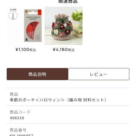
関連商品
¥
1,100
¥
4,180
税込
税込
商品説明
レビュー
商品
季節のポーチ＜ハロウィン＞（編み物 材料セット）
商品コード
406336
商品番号
KN-HHK657