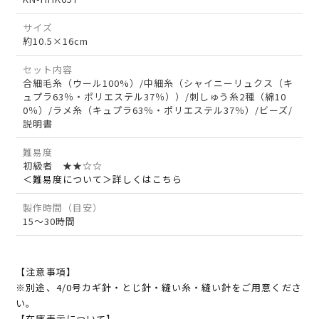
サイズ
約10.5×16cm
セット内容
合細毛糸（ウール100%）/中細糸（シャイニーリュクス（キ
ュプラ63％・ポリエステル37％））/刺しゅう糸2種（綿10
0％）/ラメ糸（キュプラ63％・ポリエステル37％）/ビーズ/
説明書
難易度
初級者 ★★☆☆
＜難易度について＞詳しくはこちら
製作時間（目安）
15～30時間
【注意事項】
※別途、4/0号カギ針・とじ針・縫い糸・縫い針をご用意くださ
い。
【在庫表示について】