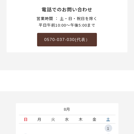
電話でのお問い合わせ
営業時間 ： 土・日・祝日を除く
平日午前10:00～午後5:00まで
0570-037-030(代表）
8月
土
日
月
火
水
木
金
土
5
1