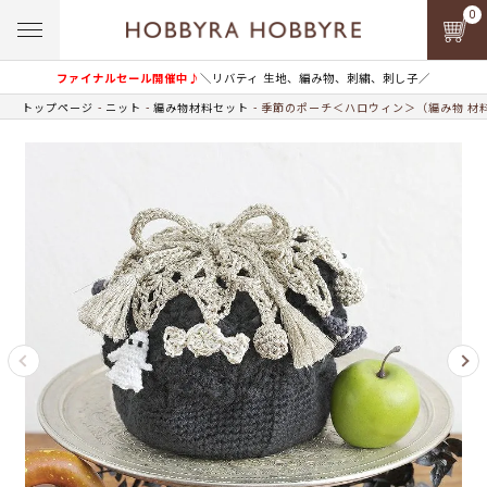
0
ファイナルセール開催中♪
＼リバティ 生地、編み物、刺繍、刺し子／
トップページ
ニット
編み物材料セット
季節のポーチ＜ハロウィン＞（編み物 材