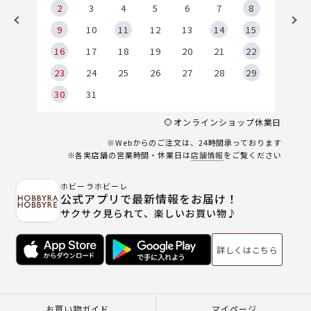
2
2
3
4
5
6
7
8
9
9
10
11
12
13
14
15
6
16
17
18
19
20
21
22
23
24
25
26
27
28
29
30
31
オンラインショップ休業日
※Webからのご注文は、24時間承っております
※各実店舗の営業時間・休業日は
店舗情報
をご覧ください
ホビーラホビーレ
公式アプリで最新情報をお届け！
サクサク見られて、楽しいお買い物♪
詳しくはこちら
お買い物ガイド
マイページ