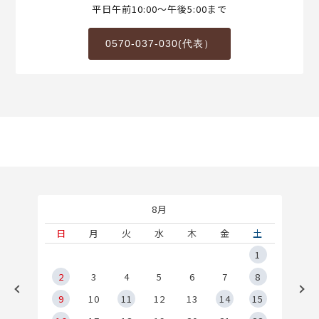
平日午前10:00～午後5:00まで
0570-037-030(代表）
8月
土
日
月
火
水
木
金
土
5
1
2
2
3
4
5
6
7
8
9
9
10
11
12
13
14
15