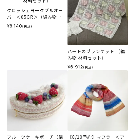
クロッシェヨークプルオー
バー＜05GR＞（編み物 材
料セット）
¥8,140
(税込)
ハートのブランケット （編
み物 材料セット）
¥6,912
(税込)
フルーツケーキポーチ（講
【8/10予約】マフラー＜ア