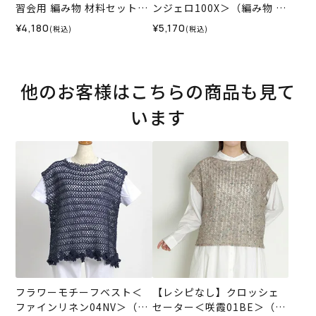
習会用 編み物 材料セット）
ンジェロ100X＞（編み物 材
【HHCT】
料セット）
¥4,180
¥5,170
(税込)
(税込)
他のお客様はこちらの商品も見て
います
フラワーモチーフベスト＜
【レシピなし】クロッシェ
ファインリネン04NV＞（編
セーター＜咲霞01BE＞（編