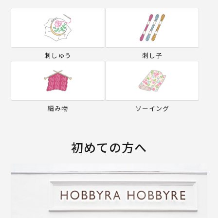
刺しゅう
刺し子
編み物
ソーイング
初めての方へ