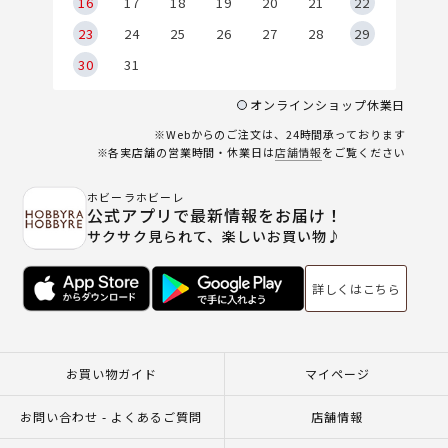
6
16
17
18
19
20
21
22
23
24
25
26
27
28
29
30
31
オンラインショップ休業日
※Webからのご注文は、24時間承っております
※各実店舗の営業時間・休業日は
店舗情報
をご覧ください
ホビーラホビーレ
公式アプリで最新情報をお届け！
サクサク見られて、楽しいお買い物♪
詳しくはこちら
お買い物ガイド
マイページ
お問い合わせ - よくあるご質問
店舗情報