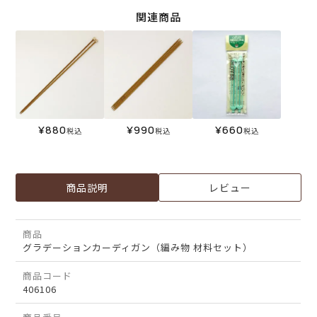
関連商品
¥
880
¥
990
¥
660
税込
税込
税込
商品説明
レビュー
商品
グラデーションカーディガン（編み物 材料セット）
商品コード
406106