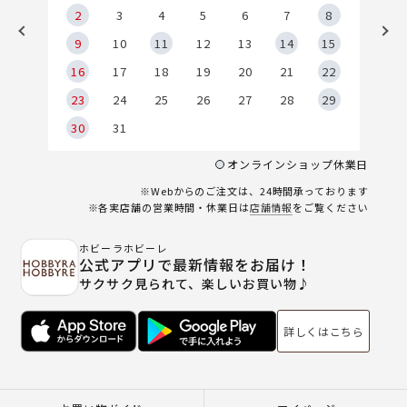
2
2
3
4
5
6
7
8
9
9
10
11
12
13
14
15
6
16
17
18
19
20
21
22
23
24
25
26
27
28
29
30
31
オンラインショップ休業日
※Webからのご注文は、24時間承っております
※各実店舗の営業時間・休業日は
店舗情報
をご覧ください
ホビーラホビーレ
公式アプリで最新情報をお届け！
サクサク見られて、楽しいお買い物♪
詳しくはこちら