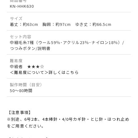
商品番号
KN-HHK630
サイズ
着丈：約63cm 胸囲：約97cm ゆき丈：約66.5cm
セット内容
中細毛糸7種（ウール59％･アクリル23％･ナイロン18％）/
つつみボタン/説明書
難易度
中級者 ★★★☆
＜難易度について＞詳しくはこちら
製作時間（目安）
50～80時間
【注意事項】
※別途、6号2本、4本棒針・4/0号カギ針・とじ針・ほつれ止め
をご用意ください。