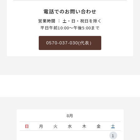
電話でのお問い合わせ
営業時間 ： 土・日・祝日を除く
平日午前10:00～午後5:00まで
0570-037-030(代表）
8月
土
日
月
火
水
木
金
土
5
1