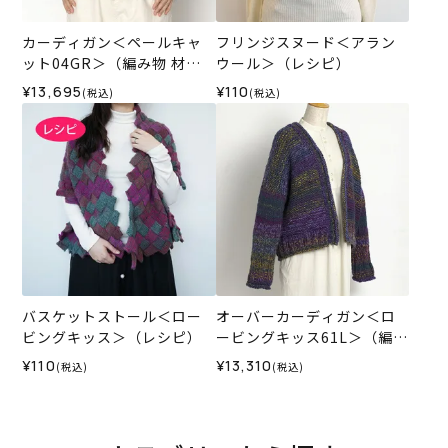
カーディガン＜ペールキャ
フリンジスヌード＜アラン
ット04GR＞（編み物 材料
ウール＞（レシピ）
セット）
¥13,695
¥110
(税込)
(税込)
バスケットストール＜ロー
オーバーカーディガン＜ロ
ビングキッス＞（レシピ）
ービングキッス61L＞（編み
物 材料セット）
¥110
¥13,310
(税込)
(税込)