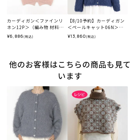
カーディガン＜ファインリ
【8/10予約】カーディガン
ネン12P＞（編み物 材料セ
＜ペールキャット06N＞
ット）
（編み物 材料セット）
¥6,886
¥13,860
(税込)
(税込)
他のお客様はこちらの商品も見て
います