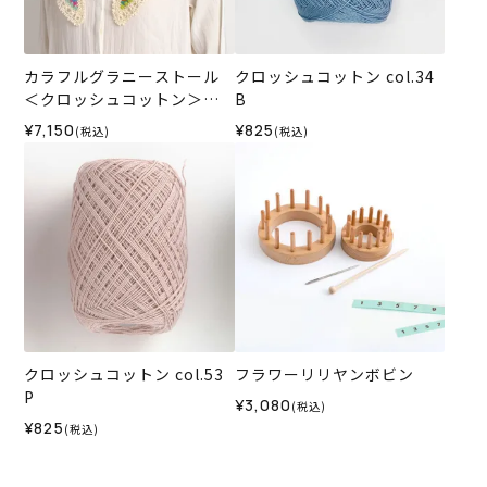
カラフルグラニーストール
クロッシュコットン col.34
＜クロッシュコットン＞
B
（編み物 材料セット）
¥7,150
¥825
(税込)
(税込)
クロッシュコットン col.53
フラワーリリヤンボビン
P
¥3,080
(税込)
¥825
(税込)