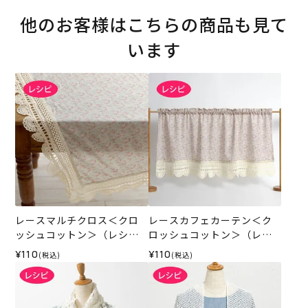
他のお客様はこちらの商品も見て
います
レースマルチクロス＜クロ
レースカフェカーテン＜ク
ッシュコットン＞（レシ
ロッシュコットン＞（レシ
ピ）
ピ）
¥110
¥110
(税込)
(税込)