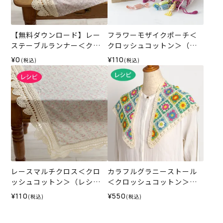
【無料ダウンロード】レー
フラワーモザイクポーチ＜
ステーブルランナー＜クロ
クロッシュコットン＞（レ
ッシュコットン＞（レシ
シピ）
¥0
¥110
(税込)
(税込)
ピ）
レースマルチクロス＜クロ
カラフルグラニーストール
ッシュコットン＞（レシ
＜クロッシュコットン＞
ピ）
（レシピ）
¥110
¥550
(税込)
(税込)